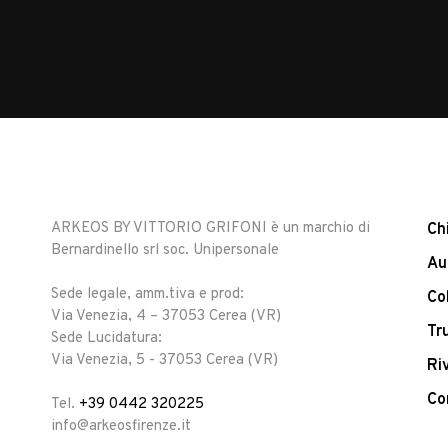
ARKEOS BY VITTORIO GRIFONI è un marchio di
Ch
Bernardinello srl soc. Unipersonale
Au
Sede legale, amm.tiva e prod:
Co
Via Venezia, 4 – 37053 Cerea (VR)
Tr
Sede Lucidatura:
Via Venezia, 5 - 37053 Cerea (VR)
Ri
Co
Tel.
+39 0442 320225
info@arkeosfirenze.it