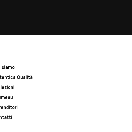
i siamo
tentica Qualità
llezioni
umeau
venditori
ntatti