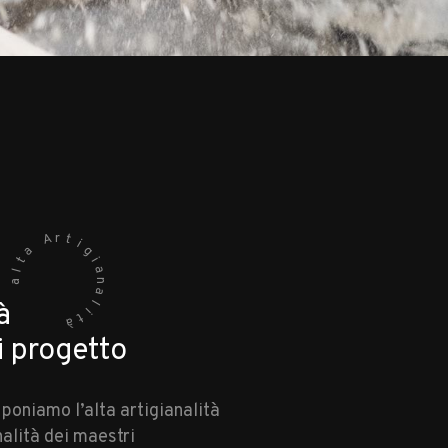
r
A
t
i
a
g
t
i
a
l
a
n
a
l
à
i
t
à
i progetto
 poniamo l’alta artigianalità
inalità dei maestri